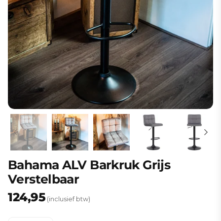
Bahama ALV Barkruk Grijs
Verstelbaar
124,95
Normale
(inclusief btw)
prijs