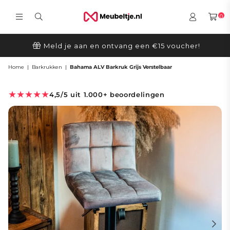
0
MEUBELTJE.NL
Meld je aan en ontvang een €15 voucher!
Home
|
Barkrukken
|
Bahama ALV Barkruk Grijs Verstelbaar
★★★★★
4,5/5 uit 1.000+ beoordelingen