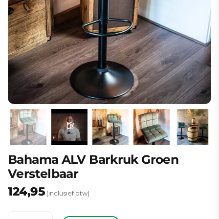
Bahama ALV Barkruk Groen
Verstelbaar
124,95
Normale
(inclusief btw)
prijs