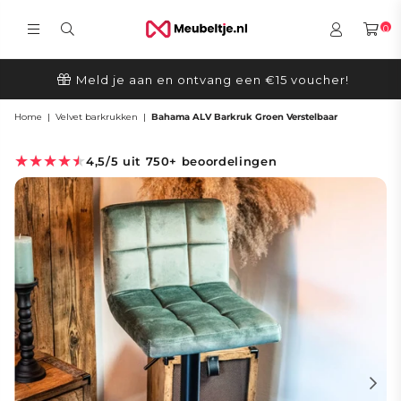
0
MEUBELTJE.NL
Meld je aan en ontvang een €15 voucher!
Home
|
Velvet barkrukken
|
Bahama ALV Barkruk Groen Verstelbaar
★★★★★
★★★★★
4,5/5 uit 750+ beoordelingen